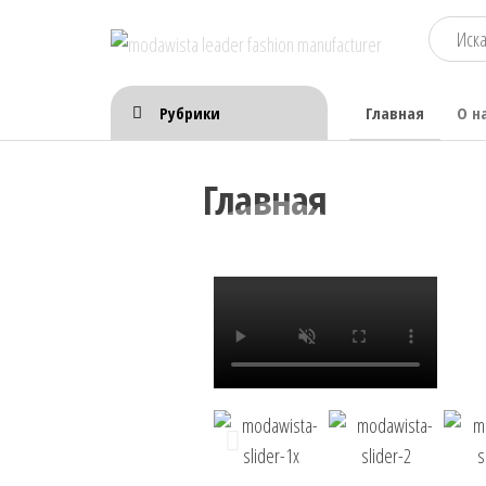
modawista
modawista.com
leader
Рубрики
Главная
О н
fashion
manufacturer
Главная