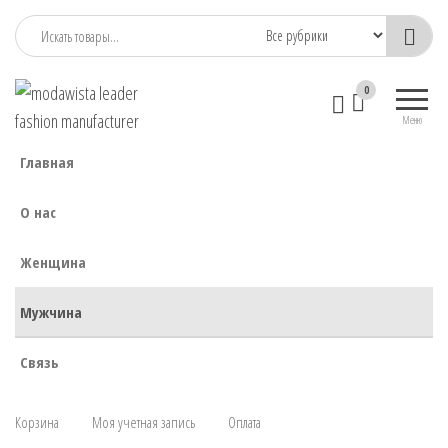
modawista
modawista.com
0
leader
Меню
fashion
Главная
manufacturer
О нас
Женщина
Мужчина
Связь
Корзина
Моя учетная запись
Оплата