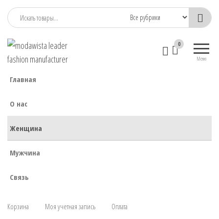
modawista
modawista.com
0
leader
Меню
fashion
Главная
manufacturer
О нас
Женщина
Мужчина
Связь
Корзина
Моя учетная запись
Оплата