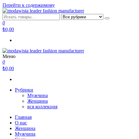
Перейти к содержимому
modawista leader fashion manufacturer
modawista.com
0
₺0,00
Меню
modawista leader fashion manufacturer
modawista.com
0
₺0,00
Рубрики
Мужчина
Женщина
вся коллекция
Главная
О нас
Женщина
Мужчина